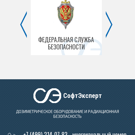
 МОСКВЫ
ФЕДЕРАЛЬНАЯ СЛУЖБА
ФЕД
БЕЗОПАСНОСТИ
ТАМОЖЕ
СофтЭксперт
ДОЗИМЕТРИЧЕСКОЕ ОБОРУДОВАНИЕ И РАДИАЦИОННАЯ
БЕЗОПАСНОСТЬ
+7 (499) 214-07-83 - многоканальный номер